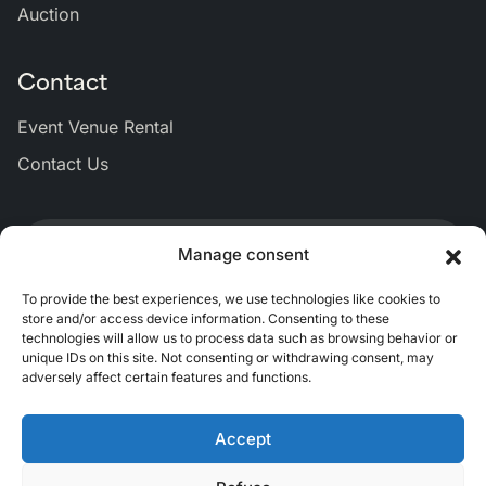
Auction
Contact
Event Venue Rental
Contact Us
Lien
Lien
Lien
Lien
Lien
Manage consent
vers
vers
vers
vers
vers
Bluesky
Facebook
Linkedin
Instagram
Youtub
To provide the best experiences, we use technologies like cookies to
store and/or access device information. Consenting to these
technologies will allow us to process data such as browsing behavior or
unique IDs on this site. Not consenting or withdrawing consent, may
adversely affect certain features and functions.
Accept
FR