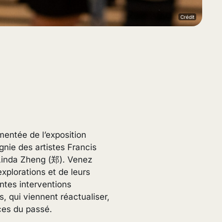
Crédit
mentée de l’exposition
ie des artistes Francis
Linda Zheng (郑). Venez
 explorations et de leurs
entes interventions
es, qui viennent réactualiser,
aces du passé.