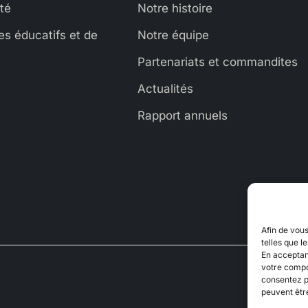
ité
Notre histoire
s éducatifs et de
Notre équipe
Partenariats et commandites
Actualités
Rapport annuels
Afin de vous
telles que l
En acceptant
votre compor
consentez p
peuvent êtr