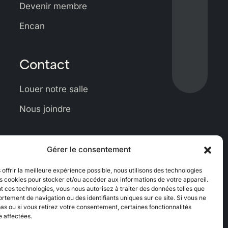
Devenir membre
Facebo
Lien
vers
Encan
Linkedi
Lien
vers
Contact
Instagr
Lien
vers
Louer notre salle
Youtub
Nous joindre
Gérer le consentement
 offrir la meilleure expérience possible, nous utilisons des technologies
es cookies pour stocker et/ou accéder aux informations de votre appareil.
 ces technologies, vous nous autorisez à traiter des données telles que
tement de navigation ou des identifiants uniques sur ce site. Si vous ne
as ou si vous retirez votre consentement, certaines fonctionnalités
e affectées.