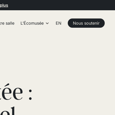
 plus
re salle
L’Écomusée
EN
Nous soutenir
ée :