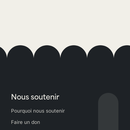
Nous soutenir
Lien
vers
Pourquoi nous soutenir
Bluesky
Lien
Faire un don
vers