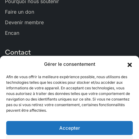
Pourquoi nous soutenir
Faire un don
Devenir membre
Encan
Contact
Gérer le consentement
Louer notre salle
Nous joindre
Afin de vous offrir la meilleure expérience possible, nous utilisons des
technologies telles que les cookies pour stocker et/ou accéder aux
informations de votre appareil. En acceptant ces technologies, vous
nous autorisez à traiter des données telles que votre comportement de
Lien
Lien
Lien
Lien
Lien
navigation ou des identifiants uniques sur ce site. Si vous ne consentez
pas ou si vous retirez votre consentement, certaines fonctionnalités
vers
vers
vers
vers
vers
peuvent être affectées.
Bluesky
Facebook
Linkedin
Instagram
Youtub
Accepter