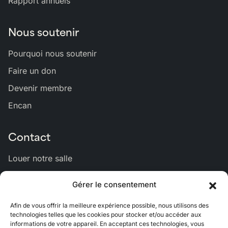
Rapport annuels
Nous soutenir
Pourquoi nous soutenir
Faire un don
Devenir membre
Encan
Contact
Louer notre salle
Nous joindre
Gérer le consentement
Afin de vous offrir la meilleure expérience possible, nous utilisons des
Lien
Lien
Lien
Lien
Lien
technologies telles que les cookies pour stocker et/ou accéder aux
informations de votre appareil. En acceptant ces technologies, vous
vers
vers
vers
vers
vers