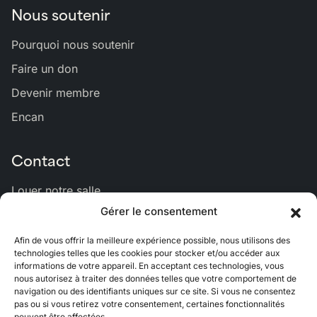
Nous soutenir
Pourquoi nous soutenir
Faire un don
Devenir membre
Encan
Contact
Louer notre salle
Gérer le consentement
Nous joindre
Afin de vous offrir la meilleure expérience possible, nous utilisons des
technologies telles que les cookies pour stocker et/ou accéder aux
informations de votre appareil. En acceptant ces technologies, vous
Lien
Lien
Lien
Lien
Lien
nous autorisez à traiter des données telles que votre comportement de
vers
vers
vers
vers
vers
navigation ou des identifiants uniques sur ce site. Si vous ne consentez
Bluesky
Facebook
Linkedin
Instagram
Youtub
pas ou si vous retirez votre consentement, certaines fonctionnalités
peuvent être affectées.