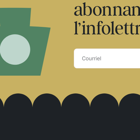
abonnan
l’infolett
Courriel