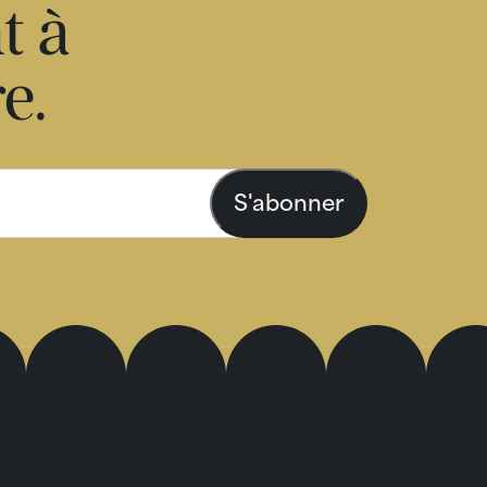
t à
re.