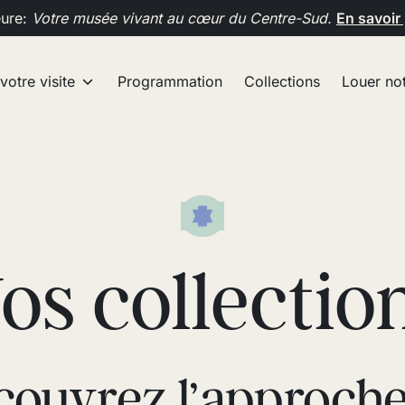
eure:
Votre musée vivant au cœur du Centre-Sud.
En savoir
 votre visite
Programmation
Collections
Louer not
os collectio
couvrez l’approche