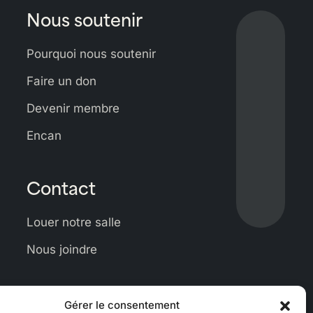
Nous soutenir
Lien
vers
Pourquoi nous soutenir
Bluesky
Lien
Faire un don
vers
Devenir membre
Facebo
Lien
vers
Encan
Linkedi
Lien
vers
Contact
Instagr
Lien
vers
Louer notre salle
Youtub
Nous joindre
Gérer le consentement