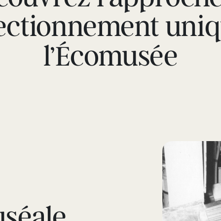
lectionnement uniq
l’Écomusée
uséale