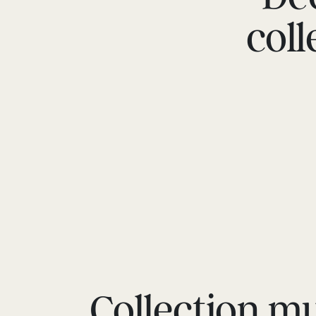
col
Collection m