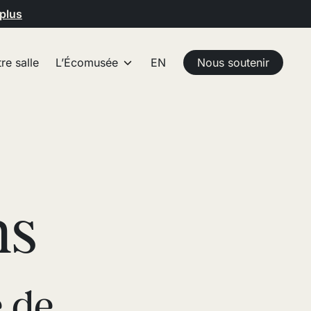
 plus
re salle
L’Écomusée
EN
Nous soutenir
ns
 de