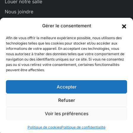
Louer notre salle
Nous joindre
Gérer le consentement
Lien
Lien
Lien
Lien
Lien
Afin de vous offrir la meilleure expérience possible, nous utilisons des
vers
vers
vers
vers
vers
technologies telles que les cookies pour stocker et/ou accéder aux
Bluesky
Facebook
Linkedin
Instagram
Youtub
informations de votre appareil. En acceptant ces technologies, vous
nous autorisez à traiter des données telles que votre comportement de
navigation ou des identifiants uniques sur ce site. Si vous ne consentez
pas ou si vous retirez votre consentement, certaines fonctionnalités
peuvent être affectées.
Accepter
EN
Refuser
Crédits
Politique de cookies
Voir les préférences
Politique de confidentialité
© 2026 Écomusée du fier monde
Politique de cookies
Politique de confidentialité