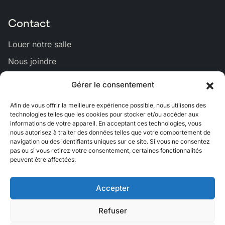
Contact
Louer notre salle
Nous joindre
Gérer le consentement
Lien
Lien
Lien
Lien
Lien
Afin de vous offrir la meilleure expérience possible, nous utilisons des
vers
vers
vers
vers
vers
technologies telles que les cookies pour stocker et/ou accéder aux
Bluesky
Facebook
Linkedin
Instagram
Youtub
informations de votre appareil. En acceptant ces technologies, vous
nous autorisez à traiter des données telles que votre comportement de
navigation ou des identifiants uniques sur ce site. Si vous ne consentez
pas ou si vous retirez votre consentement, certaines fonctionnalités
peuvent être affectées.
Accepter
EN
Refuser
Crédits