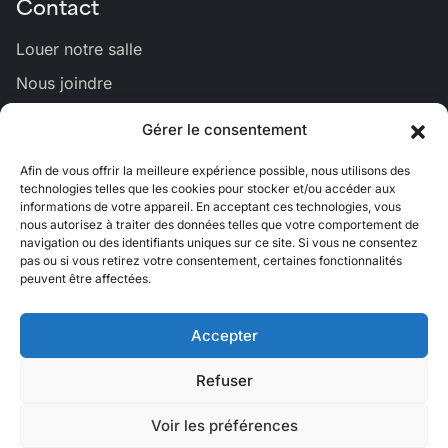
Contact
Louer notre salle
Nous joindre
Gérer le consentement
Lien
Lien
Lien
Lien
Lien
Afin de vous offrir la meilleure expérience possible, nous utilisons des
vers
vers
vers
vers
vers
technologies telles que les cookies pour stocker et/ou accéder aux
Bluesky
Facebook
Linkedin
Instagram
Youtub
informations de votre appareil. En acceptant ces technologies, vous
nous autorisez à traiter des données telles que votre comportement de
navigation ou des identifiants uniques sur ce site. Si vous ne consentez
pas ou si vous retirez votre consentement, certaines fonctionnalités
peuvent être affectées.
Accepter
EN
Refuser
Crédits
Politique de cookies
Voir les préférences
Politique de confidentialité