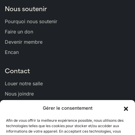
Nous soutenir
Pourquoi nous soutenir
Faire un don
Devenir membre
Encan
Contact
Louer notre salle
Nous joindre
Gérer le consentement
Lien
Lien
Lien
Lien
Lien
Afin de vous offrir la meilleure expérience possible, nous utilisons des
vers
vers
vers
vers
vers
technologies telles que les cookies pour stocker et/ou accéder aux
Bluesky
Facebook
Linkedin
Instagram
Youtub
informations de votre appareil. En acceptant ces technologies, vous