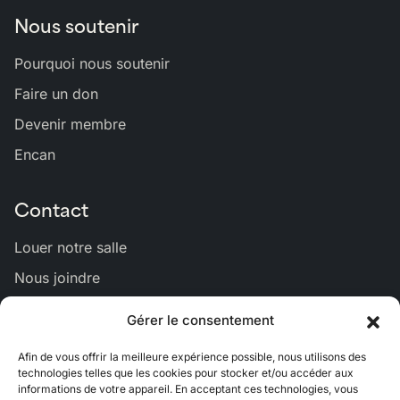
Nous soutenir
Pourquoi nous soutenir
Faire un don
Devenir membre
Encan
Contact
Louer notre salle
Nous joindre
Gérer le consentement
Lien
Lien
Lien
Lien
Lien
Afin de vous offrir la meilleure expérience possible, nous utilisons des
vers
vers
vers
vers
vers
technologies telles que les cookies pour stocker et/ou accéder aux
Bluesky
Facebook
Linkedin
Instagram
Youtub
informations de votre appareil. En acceptant ces technologies, vous