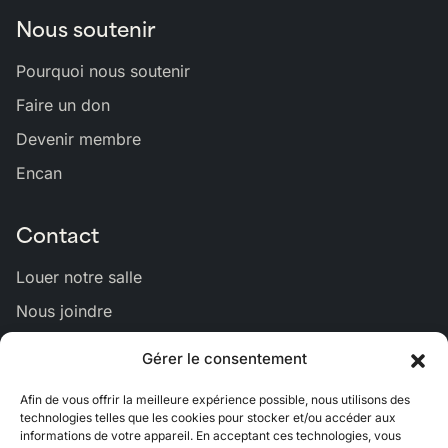
Nous soutenir
Pourquoi nous soutenir
Faire un don
Devenir membre
Encan
Contact
Louer notre salle
Nous joindre
Gérer le consentement
Lien
Lien
Lien
Lien
Lien
Afin de vous offrir la meilleure expérience possible, nous utilisons des
vers
vers
vers
vers
vers
technologies telles que les cookies pour stocker et/ou accéder aux
Bluesky
Facebook
Linkedin
Instagram
Youtub
informations de votre appareil. En acceptant ces technologies, vous